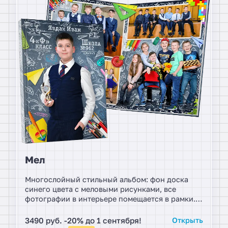
Мел
Многослойный стильный альбом: фон доска
синего цвета с меловыми рисунками, все
фотографии в интерьере помещается в рамки.
Уникальные виньетки с портретами, которые,
как будто выглядывают из рамочек. Элементы
3490 руб. -20% до 1 сентября!
Открыть
канцелярии в альбомах размещаются