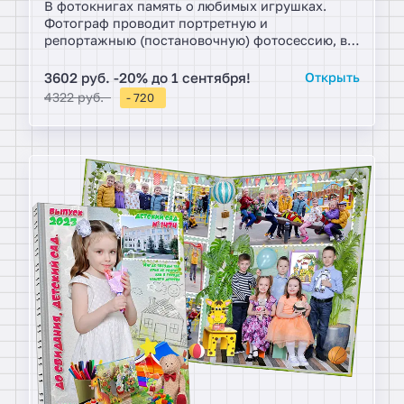
В фотокнигах память о любимых игрушках.
Фотограф проводит портретную и
репортажныю (постановочную) фотосессию, в
альбомах будущие школьники держат в руках
любимые игрушки. Хит!
3602 руб. -20% до 1 сентября!
Открыть
4322 руб.
- 720