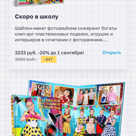
Скоро в школу
Шаблон-макет фотоальбома сожержит богаты
клип-арт пластелиновых поделок, игрушек и
интерьеров в сочетании с фоторамками.
Мечтаете о крутом выпускном с альбомами? -
этот вариант будет лучшими решением для
3233 руб. -20% до 1 сентября!
Открыть
заказа.
3880 руб.
- 647