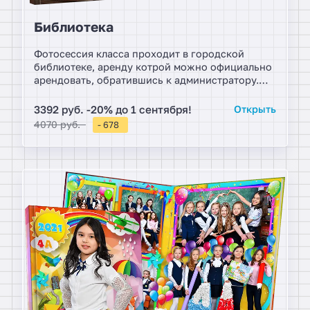
Библиотека
Фотосессия класса проходит в городской
библиотеке, аренду котрой можно официально
арендовать, обратившись к администратору.
Подыщите библиотеку в вашем районе и
организуйте в ней постановочную фотосессию.
3392 руб. -20% до 1 сентября!
Открыть
Условие для альбома, дети фотографируются в
4070 руб.
- 678
классическом стиле. Фотоальбомы в винтажном
стиле.