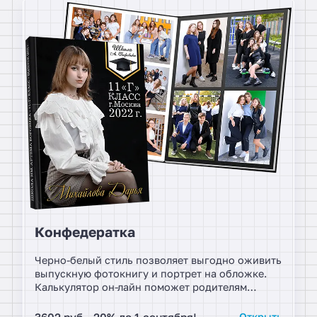
Конфедератка
Черно-белый стиль позволяет выгодно оживить
выпускную фотокнигу и портрет на обложке.
Калькулятор он-лайн поможет родителям
заключить договор и выбрать дополнительные
услуги.
3602 руб. -20% до 1 сентября!
Открыть