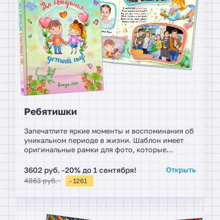
Ребятишки
Запечатлите яркие моменты и воспоминания об
уникальном периоде в жизни. Шаблон имеет
оригинальные рамки для фото, которые
дизайнер собирает своими руками,
подчеркивая композицию кадра.
3602 руб. -20% до 1 сентября!
Открыть
4863 руб.
- 1261