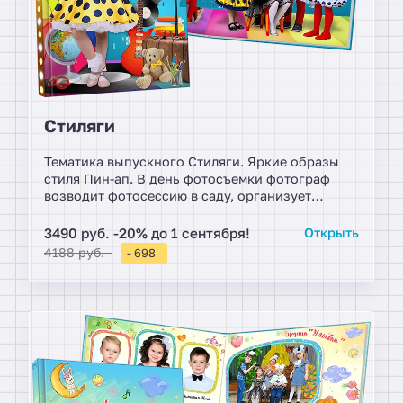
Стиляги
Тематика выпускного Стиляги. Яркие образы
стиля Пин-ап. В день фотосъемки фотограф
возводит фотосессию в саду, организует
групповые фотографи, которые размещаются в
фотокнигах.
3490 руб. -20% до 1 сентября!
Открыть
4188 руб.
- 698