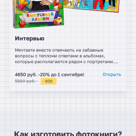
Интервью
Мечтаете вместе отвечають на забавные
вопросы с тепломи ответами в альбомах,
которые располагаются рядом с портретами.
Специально к началу учебного года Москвы,
эксклюзив студии, дизайн для веселой
4650 руб. -20% до 1 сентября!
Открыть
компании. Сделайте свой выпускной ярче,
5580 руб.
- 930
подготовьте реквизит для фотосессии: цветы,
предметы хобби, воздушные шары и т.д.
Как изготовить фотокниги?