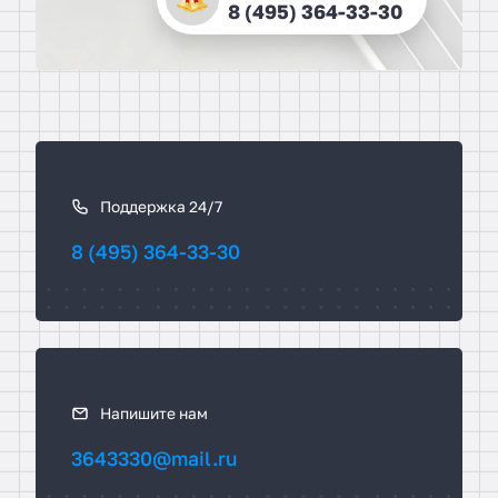
8 (495) 364-33-30
К
а
к
Поддержка 24/7
с
8 (495) 364-33-30
в
я
з
а
т
ь
Напишите нам
с
3643330@mail.ru
я