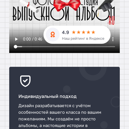
4.9
Наш рейтинг в Яндексе
П
р
е
и
Индивидуальный подход
м
Дизайн разрабатывается с учётом
у
особенностей вашего класса по вашим
щ
пожеланиям. Мы создаём не просто
е
альбомы, а настоящие истории в
с