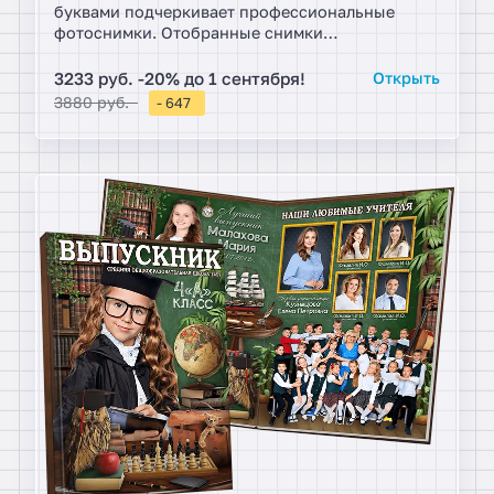
буквами подчеркивает профессиональные
фотоснимки. Отобранные снимки
располагаются по разворотам, организуя
памятные коллажи. Многослойные виньетки и
3233 руб. -20% до 1 сентября!
Открыть
листы с цитатами.
3880 руб.
- 647