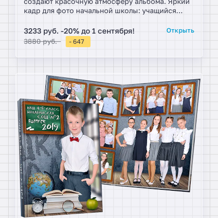
создают красочную атмосферу альбома. Яркий
кадр для фото начальной школы: учащийся
мальчик встретил друзей дня. Исходя из
бюджета можно заказать подходящее
3233 руб. -20% до 1 сентября!
Открыть
количество внутренних разворотов.
3880 руб.
- 647