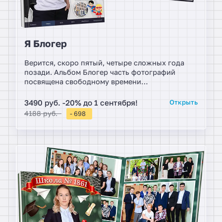
Я Блогер
Верится, скоро пятый, четыре сложных года
позади. Альбом Блогер часть фотографий
посвящена свободному времени
четвероклассников. Ученики дружно
фотографируются для своего альбома в родной
3490 руб. -20% до 1 сентября!
Открыть
форме. Дома место на стуле, где стоит
4188 руб.
- 698
свидетельство здоровья, каждый день и
каждый час.