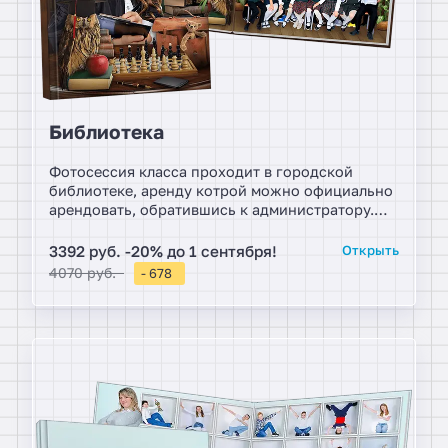
Библиотека
Фотосессия класса проходит в городской
библиотеке, аренду котрой можно официально
арендовать, обратившись к администратору.
Подыщите библиотеку в вашем районе и
организуйте в ней постановочную фотосессию.
3392 руб. -20% до 1 сентября!
Открыть
Условие для альбома, дети фотографируются в
4070 руб.
- 678
классическом стиле. Фотоальбомы в винтажном
стиле.