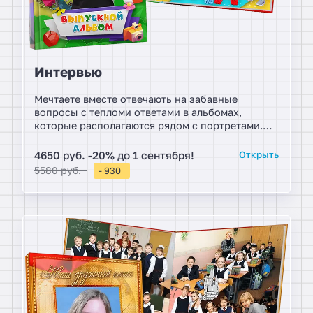
Интервью
Мечтаете вместе отвечають на забавные
вопросы с тепломи ответами в альбомах,
которые располагаются рядом с портретами.
Специально к началу учебного года Москвы,
эксклюзив студии, дизайн для веселой
4650 руб. -20% до 1 сентября!
Открыть
компании. Сделайте свой выпускной ярче,
5580 руб.
- 930
подготовьте реквизит для фотосессии: цветы,
предметы хобби, воздушные шары и т.д.