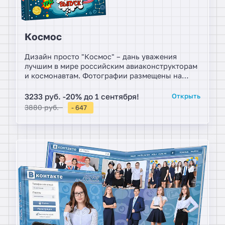
Космос
Дизайн просто "Космос" – дань уважения
лучшим в мире российским авиаконструкторам
и космонавтам. Фотографии размещены на
фоне ночного звездного неба, на котором
видны планеты и созвездия, кометы и
3233 руб. -20% до 1 сентября!
Открыть
метеориты. О ракетах и космонавтах
3880 руб.
- 647
рассказывала детям любимый первый учитель.