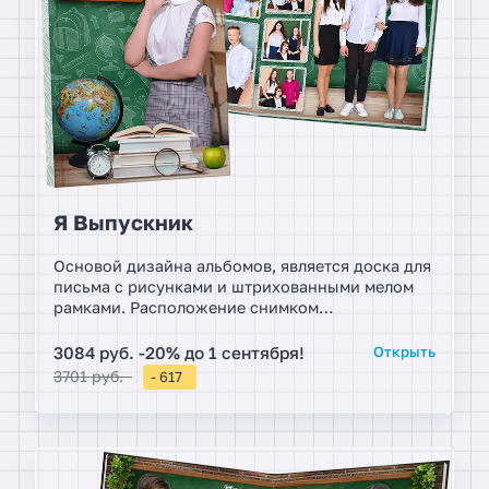
Я Выпускник
Основой дизайна альбомов, является доска для
письма с рисунками и штрихованными мелом
рамками. Расположение снимком
индивидуально проговаривается с заказчиком
и в виде макета прилагается к договору. На
3084 руб. -20% до 1 сентября!
Открыть
титульной обложке размещается портрет
3701 руб.
- 617
ученика в поколенном или погрудном портрете.