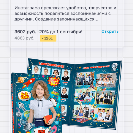
Инстаграма предлагает удобство, творчество и
возможность поделиться воспоминаниями с
другими. Создание запоминающихся
воспоминаний: выпускной альбом начальной
"жизни". Идеальный выбор для моментов
3602 руб. -20% до 1 сентября!
Открыть
жизни.
4863 руб.
- 1261