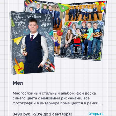
Мел
Многослойный стильный альбом: фон доска
синего цвета с меловыми рисунками, все
фотографии в интерьере помещается в рамки.
Уникальные виньетки с портретами, которые,
как будто выглядывают из рамочек. Элементы
3490 руб. -20% до 1 сентября!
Открыть