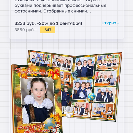
буквами подчеркивает профессиональные
фотоснимки. Отобранные снимки
располагаются по разворотам, организуя
памятные коллажи. Многослойные виньетки и
3233 руб. -20% до 1 сентября!
Открыть
листы с цитатами.
3880 руб.
- 647