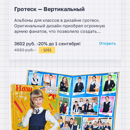
Гротеск — Вертикальный
Альбомы для классов в дизайне гротеск.
Оригинальный дизайн приобрел огромную
армию фанатов, что позволило создать
множество различных компоновок снимком и
организовать оригинальные коллажи с яркой
3602 руб. -20% до 1 сентября!
Открыть
фотосессией.
4863 руб.
- 1261