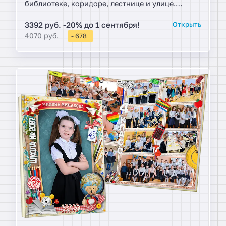
библиотеке, коридоре, лестнице и улице.
Фотограф снимает постановочные групповые и
коллективные фотографии с лучшими
3392 руб. -20% до 1 сентября!
Открыть
мгновениями друзей права учебной жизни.
4070 руб.
- 678