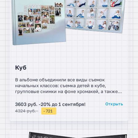
Куб
В альбоме объединили все виды съемок
начальных классов: съемка детей в кубе,
групповые снимки на фоне хромакей, а также
взяли идею немецкого фотографа Яна фон
Холлебена съемка с верхней точки.
3603 руб. -20% до 1 сентября!
Открыть
Минимальный дизайн был выбран для того,
4324 руб.
- 721
чтобы максимально насладиться потрясающими
работами наших фотографов.