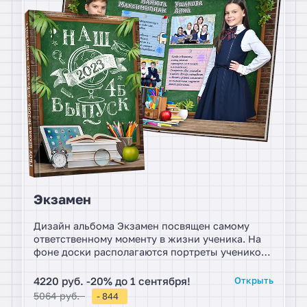
Экзамен
Дизайн альбома Экзамен посвящен самому
ответственному моменту в жизни ученика. На
фоне доски располагаются портреты учеников,
дополнены индивидуальными интервью, в
которых задаются увлекательные вопросы.
4220 руб. -20% до 1 сентября!
Открыть
Коллажи из постановочных фотографий
5064 руб.
- 844
располагаются на остальном пространстве.