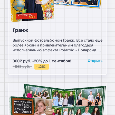
Гранж
Выпускной фотоальбомом Гранж. Все стало еще
более ярким и привлекательным благодаря
использованию эффекта Polaroid - Полароид,
который добавляет нотку стиля в альбомах к
каждой странице. Высокое качество печати
3602 руб. -20% до 1 сентября!
Открыть
придаст яркость и четкость каждому кадру,
4863 руб.
- 1261
делая его особенно выразительным.