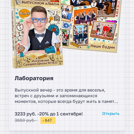
Лаборатория
Выпускной вечер - это время для веселья,
встреч с друзьями и запоминающихся
моментов, которые всегда будут жить в памяти.
Личный выпускной альбом для 4, новое слово
программы.
3233 руб. -20% до 1 сентября!
Открыть
3880 руб.
- 647