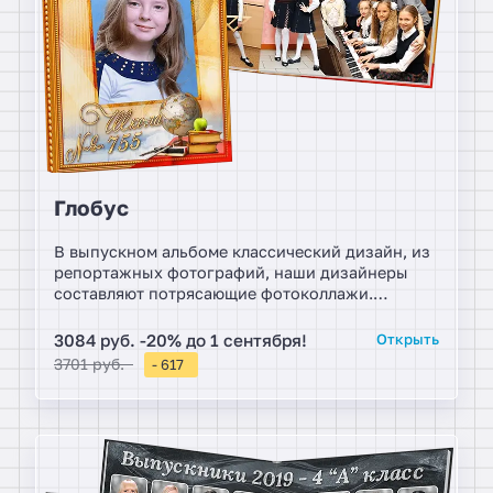
Глобус
В выпускном альбоме классический дизайн, из
репортажных фотографий, наши дизайнеры
составляют потрясающие фотоколлажи.
Праздник прощания, подарит родителям
незабываемые моменты радости и уважения,
3084 руб. -20% до 1 сентября!
Открыть
количество фотосессий ограничено бюджетом.
3701 руб.
- 617