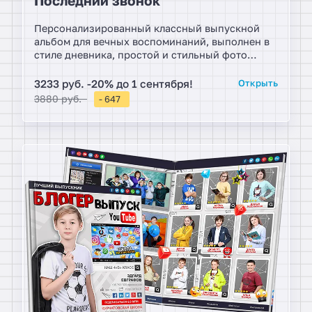
Последний звонок
Персонализированный классный выпускной
альбом для вечных воспоминаний, выполнен в
стиле дневника, простой и стильный фото
дизайн позволит насладиться яркими
фотографиями. Портреты и групповые снимки
3233 руб. -20% до 1 сентября!
Открыть
сделанные в нашей фотостудии, расставляются
3880 руб.
- 647
на печатных разворотах, образуя гармоничную
композицию. Прекрасный выбор в твердом
формате.