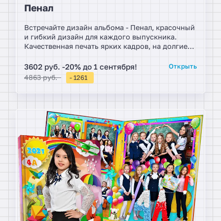
Пенал
Встречайте дизайн альбома - Пенал, красочный
и гибкий дизайн для каждого выпускника.
Качественная печать ярких кадров, на долгие
годы сохранит дорогие воспонинания нашим
клиентам. В альбомах можно расположить
3602 руб. -20% до 1 сентября!
Открыть
контакты.
4863 руб.
- 1261