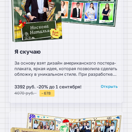
Я скучаю
За основу взят дизайн американского постера-
плаката, яркая идея, которая позволила сделать
обложку в уникальном стиле. При разработке
дизайна класса, учитываются все пожелания.
Портретируемые держат в руках предметы
3392 руб. -20% до 1 сентября!
Открыть
своего хобби. Яркий, свежий, добрый.
4070 руб.
- 678