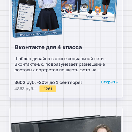
Вконтакте для 4 класса
Шаблон дизайна в стиле социальной сети -
Вконтакте-Вк, подразумевает размещение
ростовых портретов по шесть фото на
развороте, что позволяет рассчитать
необходимое число разворотов для
3602 руб. -20% до 1 сентября!
Открыть
формирования подходящего бюджета классу.
4863 руб.
- 1261