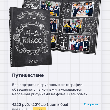
Путешествие
Все портреты и групповые фотографии,
объединяются в коллажи и украшаются
меловыми рисунками на фоне. В альбомах,
ученики дополняют фоновую композицию, в
которой становятся участниками сцены.
4220 руб. -20% до 1 сентября!
Открыть
Фотограф согласно совершает фото во время
5064 руб.
- 844