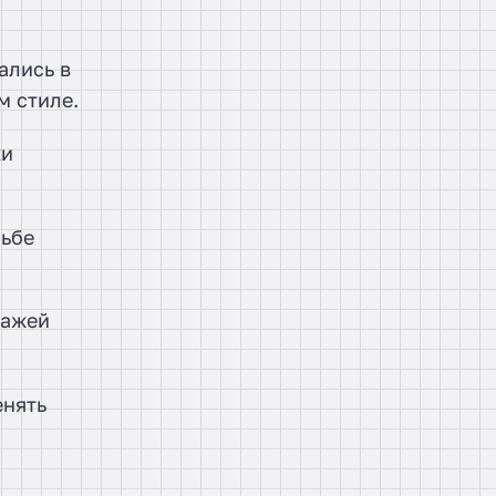
ались в
м стиле.
ки
сьбе
лажей
енять