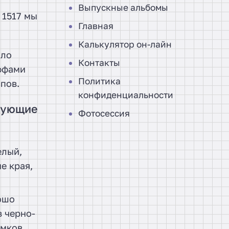
Выпускные альбомы
 1517 мы
Главная
Калькулятор он-лайн
ило
Контакты
иффами
Политика
пов.
конфиденциальности
едующие
Фотосессия
елый,
е края,
ошо
в черно-
имков.