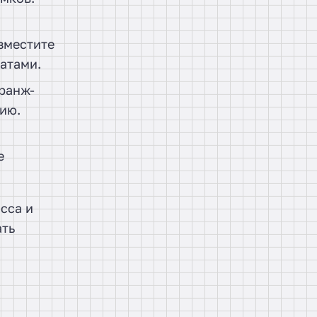
зместите
катами.
гранж-
ию.
е
сса и
ать