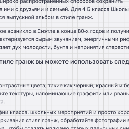
 широко распространенных способов сохранить
 ими с друзьями и семьей. Для 4 Б класса Школы
я выпускной альбом в стиле гранж.
ое возникло в Сиэтле в конце 80-х годов и получ
арактеризуется сырым звучанием, энергичными р
ает дух молодости, бунта и непринятия стереоти
стиле гранж вы можете использовать сл
нтрастные цвета, такие как черный, красный и б
ьте текстуры, напоминающие граффити или рваны
а.
фии класса, школьных мероприятий и просто хор
ркивания стиля гранж, обработайте фотографии 
тна, чтобы создать иллюзию старых пленочных сн