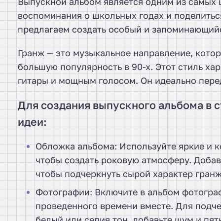
Выпускной альбом является одним из самых
воспоминания о школьных годах и поделиться
предлагаем создать особый и запоминающийс
Гранж — это музыкальное направление, котор
большую популярность в 90-х. Этот стиль х
гитары и мощным голосом. Он идеально перед
Для создания выпускного альбома в 
идеи:
Обложка альбома: Используйте яркие и ко
чтобы создать роковую атмосферу. Добав
чтобы подчеркнуть сырой характер гранж
Фотографии: Включите в альбом фотогра
проведенного времени вместе. Для подче
белый или сепия тон, добавьте шум и пя