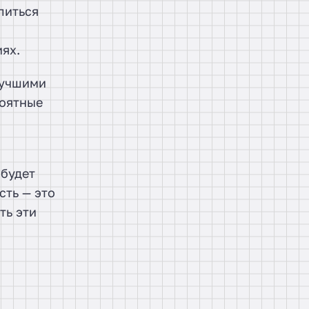
литься
ях.
лучшими
роятные
 будет
сть — это
ть эти