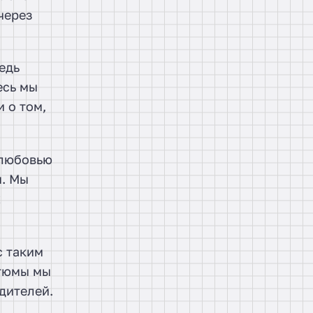
через
едь
есь мы
 о том,
 любовью
м. Мы
х
с таким
стюмы мы
дителей.