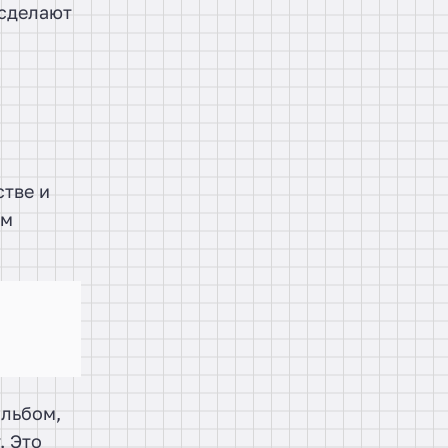
 сделают
стве и
ом
альбом,
. Это